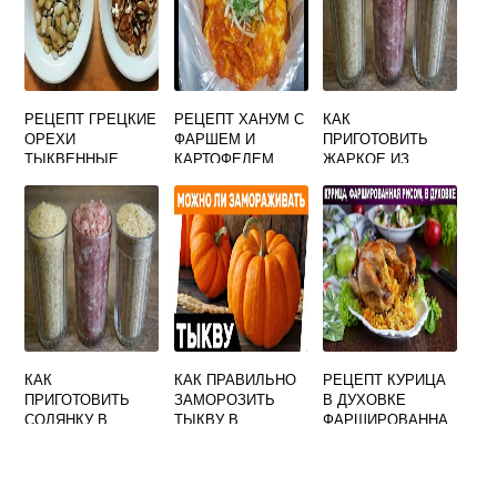
РЕЦЕПТ ГРЕЦКИЕ
РЕЦЕПТ ХАНУМ С
КАК
ОРЕХИ
ФАРШЕМ И
ПРИГОТОВИТЬ
ТЫКВЕННЫЕ
КАРТОФЕЛЕМ
ЖАРКОЕ ИЗ
СЕМЕЧКИ И МЕД
ЛОСЯТИНЫ
КАК
КАК ПРАВИЛЬНО
РЕЦЕПТ КУРИЦА
ПРИГОТОВИТЬ
ЗАМОРОЗИТЬ
В ДУХОВКЕ
СОЛЯНКУ В
ТЫКВУ В
ФАРШИРОВАННА
ДОМАШНИХ
МОРОЗИЛКЕ НА
Я РИСОМ
УСЛОВИЯХ С
ЗИМУ КУСКАМИ
КОЛБАСОЙ И
РЕЦЕПТ