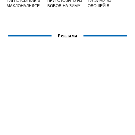
НАГГЕТСЫ КАК В
ПРИГОТОВИТЬ ИЗ
НА ЗИМУ ИЗ
МАКДОНАЛЬДСЕ
БОБОВ НА ЗИМУ
ОВОЩЕЙ В
СВЕЖИХ
БАНКАХ БЕЗ
СТЕРИЛИЗАЦИИ
Реклама