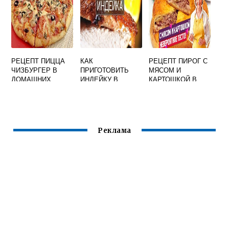
РЕЦЕПТ ПИЦЦА
КАК
РЕЦЕПТ ПИРОГ С
ЧИЗБУРГЕР В
ПРИГОТОВИТЬ
МЯСОМ И
ДОМАШНИХ
ИНДЕЙКУ В
КАРТОШКОЙ В
УСЛОВИЯХ
ДУХОВКЕ ЧТОБЫ
ДУХОВКЕ ИЗ
МЯСО БЫЛО
ДРОЖЖЕВОГО
СОЧНЫМ И
ТЕСТА
МЯГКИМ ФИЛЕ
Реклама