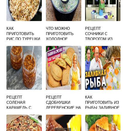
КАК
ЧТО МОЖНО
РЕЦЕПТ
ПРИГОТОВИТЬ
ПРИГОТОВИТЬ
СОЧНИКИ С
РИС ПО ТУРЕЦКИ
ХОЛОДНОЕ
ТВОРОГОМ ИЗ
ЛЕТОМ
ПЕСОЧНОГО
ТЕСТА
РЕЦЕПТ
РЕЦЕПТ
КАК
СОЛЕНАЯ
СДОБНУШКИ
ПРИГОТОВИТЬ ИЗ
КАРАМЕЛЬ С
ДЕРЕВЕНСКИЕ НА
РЫБЫ ЗАЛИВНОЕ
АРАХИСОМ
СМЕТАНЕ В
ДУХОВКЕ