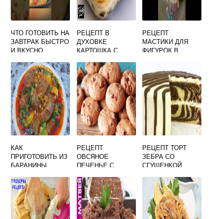
ЧТО ГОТОВИТЬ НА
РЕЦЕПТ В
РЕЦЕПТ
ЗАВТРАК БЫСТРО
ДУХОВКЕ
МАСТИКИ ДЛЯ
И ВКУСНО
КАРТОШКА С
ФИГУРОК В
ПОЛЕЗНО
ГРИБАМИ
ДОМАШНИХ
УСЛОВИЯХ
КАК
РЕЦЕПТ
РЕЦЕПТ ТОРТ
ПРИГОТОВИТЬ ИЗ
ОВСЯНОЕ
ЗЕБРА СО
БАРАНИНЫ
ПЕЧЕНЬЕ С
СГУЩЕНКОЙ
БОЗБАШ
ИЗЮМОМ