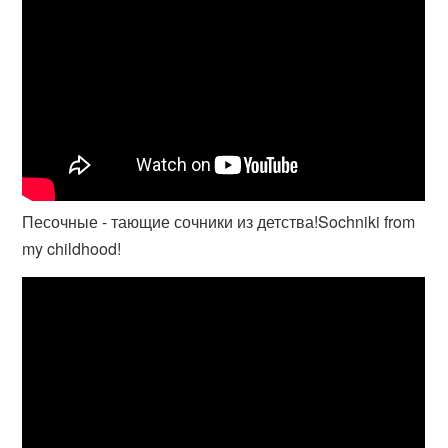
Песочные - тающие сочники из детства!Sochniki from
my childhood!