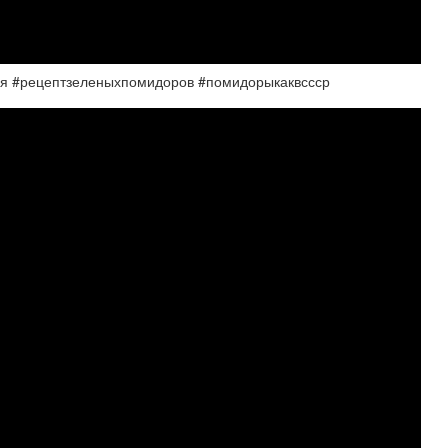
ия #рецептзеленыхпомидоров #помидорыкаквссср