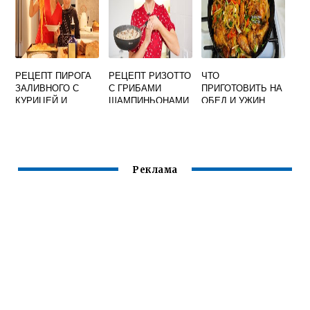
РЕЦЕПТ ПИРОГА
РЕЦЕПТ РИЗОТТО
ЧТО
ЗАЛИВНОГО С
С ГРИБАМИ
ПРИГОТОВИТЬ НА
КУРИЦЕЙ И
ШАМПИНЬОНАМИ
ОБЕД И УЖИН
ГРИБАМИ
ДЛЯ СЕМЬИ
Реклама