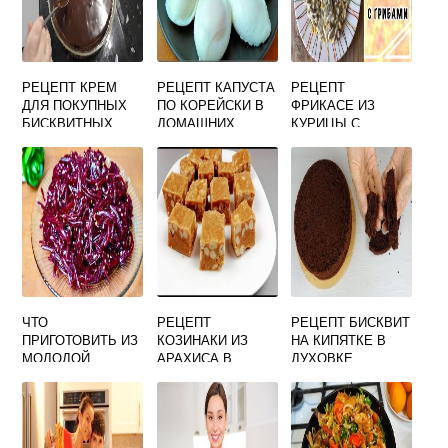
РЕЦЕПТ КРЕМ
РЕЦЕПТ КАПУСТА
РЕЦЕПТ
ДЛЯ ПОКУПНЫХ
ПО КОРЕЙСКИ В
ФРИКАСЕ ИЗ
БИСКВИТНЫХ
ДОМАШНИХ
КУРИЦЫ С
КОРЖЕЙ
УСЛОВИЯХ НА
ГРИБАМИ В
ЗИМУ
СЛИВОЧНОМ
СОУСЕ
ЧТО
РЕЦЕПТ
РЕЦЕПТ БИСКВИТ
ПРИГОТОВИТЬ ИЗ
КОЗИНАКИ ИЗ
НА КИПЯТКЕ В
МОЛОДОЙ
АРАХИСА В
ДУХОВКЕ
СВЕКЛЫ
ДОМАШНИХ
УСЛОВИЯХ