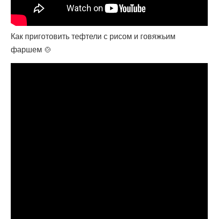
Как приготовить тефтели с рисом и говяжьим
фаршем 🍲