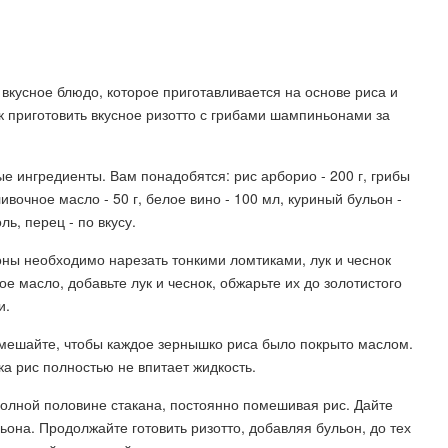
вкусное блюдо, которое приготавливается на основе риса и
к приготовить вкусное ризотто с грибами шампиньонами за
е ингредиенты. Вам понадобятся: рис арборио - 200 г, грибы
сливочное масло - 50 г, белое вино - 100 мл, куриный бульон -
оль, перец - по вкусу.
ны необходимо нарезать тонкими ломтиками, лук и чеснок
е масло, добавьте лук и чеснок, обжарьте их до золотистого
и.
емешайте, чтобы каждое зернышко риса было покрыто маслом.
а рис полностью не впитает жидкость.
полной половине стакана, постоянно помешивая рис. Дайте
ьона. Продолжайте готовить ризотто, добавляя бульон, до тех