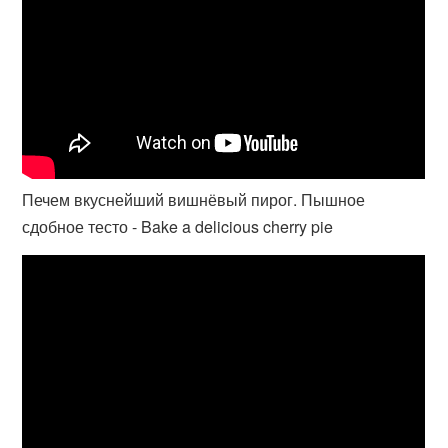
Печем вкуснейший вишнёвый пирог. Пышное
сдобное тесто - Bake a delicious cherry pie