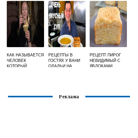
РЕЦЕПТ
ДОМАШНИХ
УСЛОВИЯХ
ПРОСТОЙ
РЕЦЕПТ
КАК НАЗЫВАЕТСЯ
РЕЦЕПТЫ В
РЕЦЕПТ ПИРОГ
ЧЕЛОВЕК
ГОСТЯХ У ВАНИ
НЕВИДИМЫЙ С
КОТОРЫЙ
ОЛАДЬИ НА
ЯБЛОКАМИ
ГОТОВИТ КОФЕ
КЕФИРЕ КАК ПУХ
Реклама