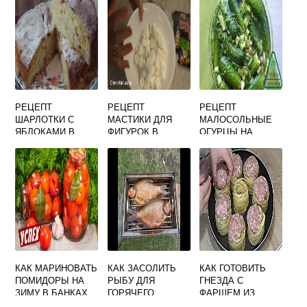
РЕЦЕПТ
РЕЦЕПТ
РЕЦЕПТ
ШАРЛОТКИ С
МАСТИКИ ДЛЯ
МАЛОСОЛЬНЫЕ
ЯБЛОКАМИ В
ФИГУРОК В
ОГУРЦЫ НА
ДУХОВКЕ НА
ДОМАШНИХ
МИНЕРАЛЬНОЙ
КИСЛОМ МОЛОКЕ
УСЛОВИЯХ
ВОДЕ С ГАЗОМ
КАК МАРИНОВАТЬ
КАК ЗАСОЛИТЬ
КАК ГОТОВИТЬ
ПОМИДОРЫ НА
РЫБУ ДЛЯ
ГНЕЗДА С
ЗИМУ В БАНКАХ
ГОРЯЧЕГО
ФАРШЕМ ИЗ
ПРОСТОЙ
КОПЧЕНИЯ В
МАКАРОН