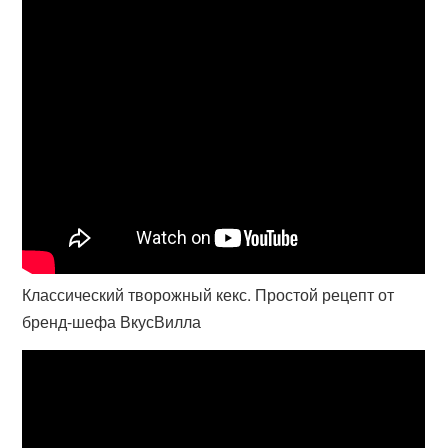
Классический творожный кекс. Простой рецепт от
бренд-шефа ВкусВилла