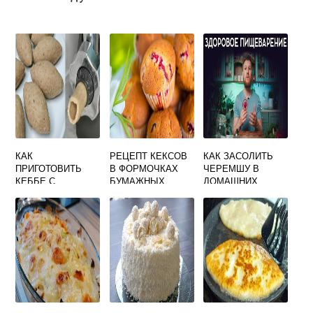
КАК
РЕЦЕПТ КЕКСОВ
КАК ЗАСОЛИТЬ
ПРИГОТОВИТЬ
В ФОРМОЧКАХ
ЧЕРЕМШУ В
КЕББЕ С
БУМАЖНЫХ
ДОМАШНИХ
ПОМОЩЬЮ
УСЛОВИЯХ
МЯСОРУБКИ
ПРОСТОЙ
ВИДЕО
РЕЦЕПТ БЕЗ
ЗАКРУТКИ