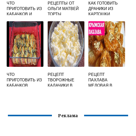
ЧТО
РЕЦЕПТЫ ОТ
КАК ГОТОВИТЬ
ПРИГОТОВИТЬ ИЗ
ОЛЬГИ МАТВЕЙ
ДРАНИКИ ИЗ
КАБАЧКОВ И
ТОРТЫ
КАРТОШКИ
ИНДЕЙКИ В
РЕЦЕПТ С ФОТО
ДУХОВКЕ
ПОШАГОВО
ЧТО
РЕЦЕПТ
РЕЦЕПТ
ПРИГОТОВИТЬ ИЗ
ТВОРОЖНЫЕ
ПАХЛАВА
КАБАЧКОВ
КАЛАЧИКИ В
МЕДОВАЯ В
ПОМИДОРОВ И
ДУХОВКЕ С ФОТО
ДОМАШНИХ
БАКЛАЖАНОВ
УСЛОВИЯХ
КРЫМСКАЯ
Реклама