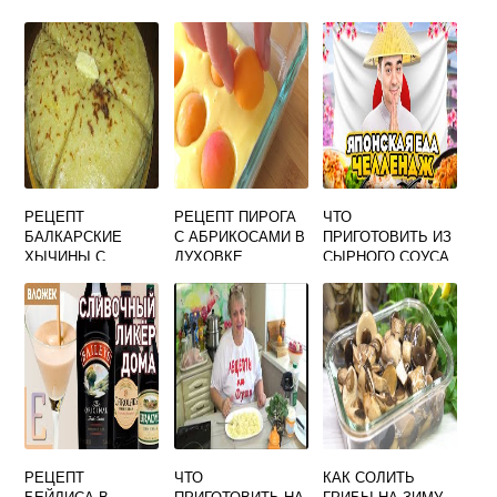
РЕЦЕПТ
РЕЦЕПТ ПИРОГА
ЧТО
БАЛКАРСКИЕ
С АБРИКОСАМИ В
ПРИГОТОВИТЬ ИЗ
ХЫЧИНЫ С
ДУХОВКЕ
СЫРНОГО СОУСА
КАРТОШКОЙ И
ПРОСТОЙ И
МОЖНО
СЫРОМ
ВКУСНЫЙ
РЕЦЕПТ
ЧТО
КАК СОЛИТЬ
БЕЙЛИСА В
ПРИГОТОВИТЬ НА
ГРИБЫ НА ЗИМУ