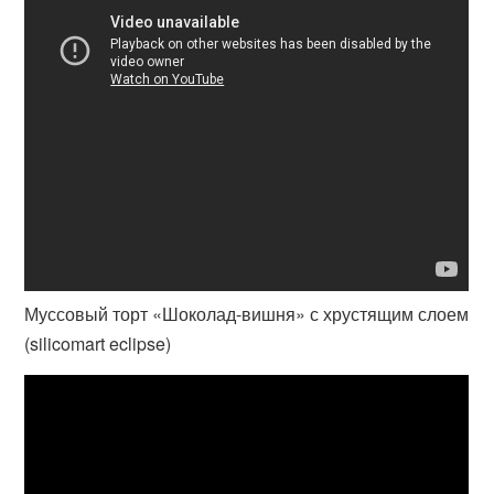
Муссовый торт «Шоколад-вишня» с хрустящим слоем
(silicomart eclipse)