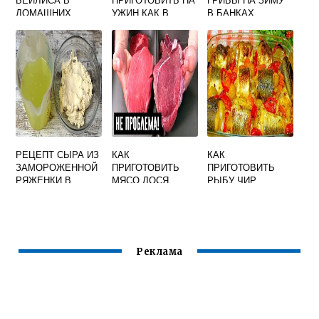
ДОМАШНИХ
УЖИН КАК В
В БАНКАХ
УСЛОВИЯХ СО
РЕСТОРАНЕ
ПРОСТОЙ
СГУЩЕНКОЙ И
РЕЦЕПТ БЕЗ
КОФЕ БЕЗ ЯИЦ
УКСУСА
ХРУСТЯЩИЕ
РЕЦЕПТ СЫРА ИЗ
КАК
КАК
ЗАМОРОЖЕННОЙ
ПРИГОТОВИТЬ
ПРИГОТОВИТЬ
РЯЖЕНКИ В
МЯСО ЛОСЯ
РЫБУ ЧИР
ДОМАШНИХ
МЯГКИМ И
ВКУСНО В
УСЛОВИЯХ
СОЧНЫМ
ДУХОВКЕ
Реклама