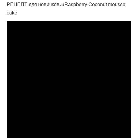
РЕЦЕПТ для новичков🍰Raspberry Coconut mousse
cake