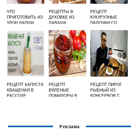
ЧТО
РЕЦЕПТЫ В
РЕЦЕПТ
ПРИГОТОВИТЬ ИЗ
ДУХОВКЕ ИЗ
КУКУРУЗНЫЕ
УДОН ЛАПШИ
ЛАВАША
ПАЛОЧКИ СО
СГУЩЕНКОЙ
РЕЦЕПТ КАПУСТА
РЕЦЕПТ
РЕЦЕПТ ПИРОГ
КВАШЕНАЯ В
ВЯЛЕНЫЕ
РЫБНЫЙ ИЗ
РАССОЛЕ
ПОМИДОРЫ В
КОНСЕРВОВ С
ДУХОВКЕ НА
РИСОМ
ЗИМУ ДОМАШНИХ
УСЛОВИЯХ
БАНКАХ БЕЗ
ХОЛОДИЛЬНИКА
Реклама
С ЧЕСНОКОМ