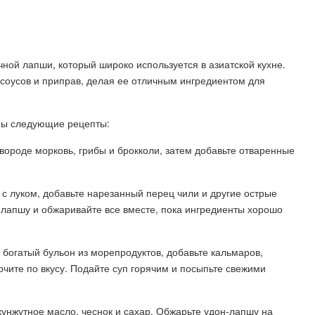
ной лапши, который широко используется в азиатской кухне.
соусов и приправ, делая ее отличным ингредиентом для
сны следующие рецепты:
вороде морковь, грибы и брокколи, затем добавьте отваренные
 с луком, добавьте нарезанный перец чили и другие острые
-лапшу и обжаривайте все вместе, пока ингредиенты хорошо
 богатый бульон из морепродуктов, добавьте кальмаров,
рчите по вкусу. Подайте суп горячим и посыпьте свежими
кунжутное масло, чеснок и сахар. Обжарьте удон-лапшу на