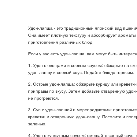
Удон-лапша - это традиционный японский вид пшенич
Она имеет плотную текстуру и абсорбирует ароматы 
приготовления различных блюд.
Если у вас есть удон-лапша, вам могут быть интере
1. Удон с овощами и соевым соусом: обжарьте на ско
удон-лапшу и соевый соус. Подайте блюдо горячим.
2. Острые удон-лапша: обжарьте курицу или креветки
приправы по вкусу. Затем добавьте отваренную удон
не прогреются.
3. Суп с удон-лапшой и морепродуктами: приготовьте
креветки и отваренную удон-лапшу. Посолите и попе
зеленью.
4. Удон с кунжутным соусом: смешайте соевый соус, 