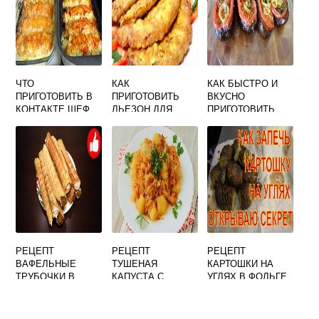
ЧТО
КАК
КАК БЫСТРО И
ПРИГОТОВИТЬ В
ПРИГОТОВИТЬ
ВКУСНО
КОНТАКТЕ ШЕФ
ЛЬЕЗОН ДЛЯ
ПРИГОТОВИТЬ
ОТБИВНЫХ
БАКЛАЖАНЫ В
МИКРОВОЛНОВКЕ
РЕЦЕПТ
РЕЦЕПТ
РЕЦЕПТ
ВАФЕЛЬНЫЕ
ТУШЕНАЯ
КАРТОШКИ НА
ТРУБОЧКИ В
КАПУСТА С
УГЛЯХ В ФОЛЬГЕ
МУЛЬТИПЕКАРЕ
КАРТОШКОЙ В
РЕДМОНД
КАСТРЮЛЕ