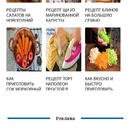
РЕЦЕПТЫ
РЕЦЕПТ ЩИ ИЗ
РЕЦЕПТ БЛИНОВ
САЛАТОВ НА
МАРИНОВАННОЙ
НА БОЛЬШУЮ
НОВОГОДНИЙ
КАПУСТЫ
СЕМЬЮ
СТОЛ 2021 С
ФОТО
КАК
РЕЦЕПТ ТОРТ
КАК ВКУСНО И
ПРИГОТОВИТЬ
НАПОЛЕОН
БЫСТРО
СОК МОРКОВНЫЙ
ПРОСТОЙ В
ПРИГОТОВИТЬ
НА ЗИМУ В
ДОМАШНИХ
КАБАЧКИ В
ДОМАШНИХ
УСЛОВИЯХ
МИКРОВОЛНОВКЕ
УСЛОВИЯХ
Реклама