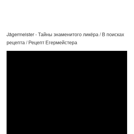
Jägermeister - Тайны знаменитого ликёра / В поисках
рецепта / Рецепт Егермейстера