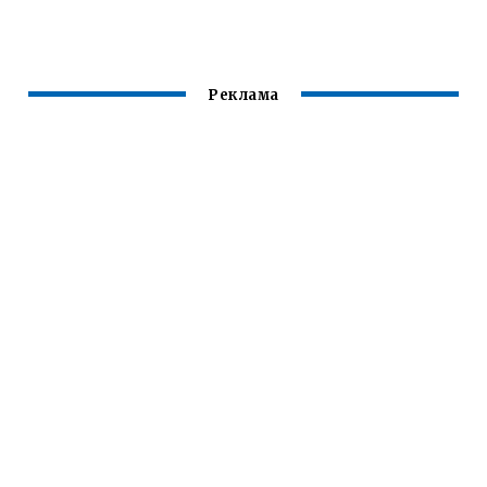
РЫБНЫЕ
С ФОТО КРАСИВО
Реклама