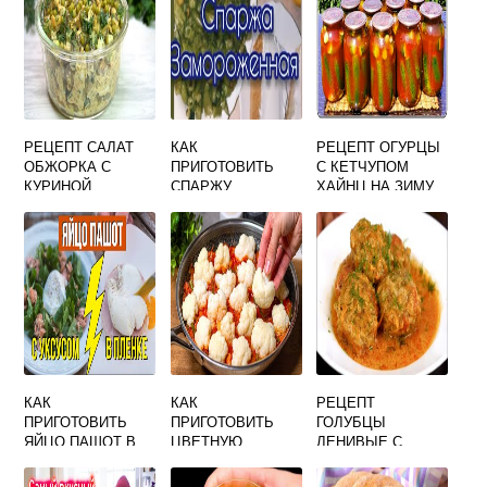
РЕЦЕПТ САЛАТ
КАК
РЕЦЕПТ ОГУРЦЫ
ОБЖОРКА С
ПРИГОТОВИТЬ
С КЕТЧУПОМ
КУРИНОЙ
СПАРЖУ
ХАЙНЦ НА ЗИМУ
ПЕЧЕНЬЮ
ЗАМОРОЖЕННУЮ
ОБАЛДЕННЫЙ
В ДУХОВКЕ
КАК
КАК
РЕЦЕПТ
ПРИГОТОВИТЬ
ПРИГОТОВИТЬ
ГОЛУБЦЫ
ЯЙЦО ПАШОТ В
ЦВЕТНУЮ
ЛЕНИВЫЕ С
ВОДЕ С УКСУСОМ
КАПУСТУ НА
ФАРШЕМ И
ГАРНИР ВКУСНО
КАПУСТОЙ