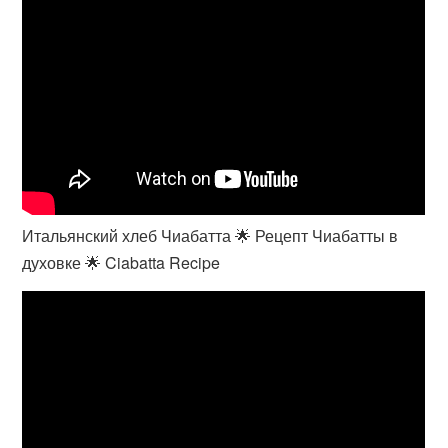
Итальянский хлеб Чиабатта 🌟 Рецепт Чиабатты в
духовке 🌟 Ciabatta Recipe