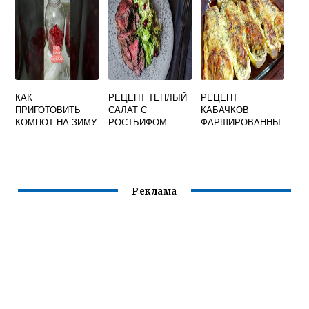
КАК
РЕЦЕПТ ТЕПЛЫЙ
РЕЦЕПТ
ПРИГОТОВИТЬ
САЛАТ С
КАБАЧКОВ
КОМПОТ НА ЗИМУ
РОСТБИФОМ
ФАРШИРОВАННЫ
ИЗ БОЯРЫШНИКА
Х ФАРШЕМ И
В ДОМАШНИХ
ЗАПЕЧЕННЫХ В
УСЛОВИЯХ
ДУХОВКЕ С
СЫРОМ
Реклама