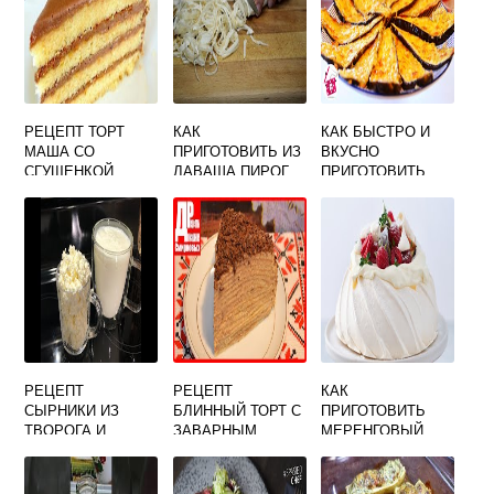
РЕЦЕПТ ТОРТ
КАК
КАК БЫСТРО И
МАША СО
ПРИГОТОВИТЬ ИЗ
ВКУСНО
СГУЩЕНКОЙ
ЛАВАША ПИРОГ
ПРИГОТОВИТЬ
БАКЛАЖАНЫ В
МИКРОВОЛНОВКЕ
РЕЦЕПТ
РЕЦЕПТ
КАК
СЫРНИКИ ИЗ
БЛИННЫЙ ТОРТ С
ПРИГОТОВИТЬ
ТВОРОГА И
ЗАВАРНЫМ
МЕРЕНГОВЫЙ
КЕФИРА
КРЕМОМ
РУЛЕТ ВИДЕО