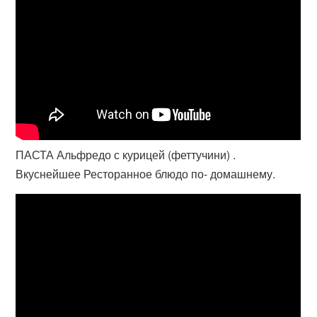
ПАСТА Альфредо с курицей (феттучини) .
Вкуснейшее Ресторанное блюдо по- домашнему.