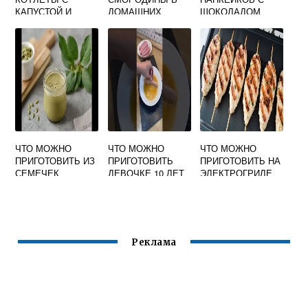
КАПУСТОЙ И
ДОМАШНИХ
ШОКОЛАДОМ
ФАРШЕМ В
УСЛОВИЯХ
ВНУТРИ НА
ДУХОВКЕ
ПРОСТОЙ
КЕФИРЕ
ЧЕРНОЙ
ЧТО МОЖНО
ЧТО МОЖНО
ЧТО МОЖНО
ПРИГОТОВИТЬ ИЗ
ПРИГОТОВИТЬ
ПРИГОТОВИТЬ НА
СЕМЕЧЕК
ДЕВОЧКЕ 10 ЛЕТ
ЭЛЕКТРОГРИЛЕ
РЕЦЕПТЫ С ФОТО
Реклама