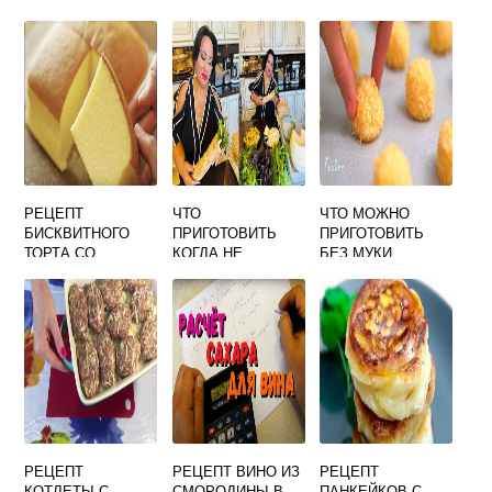
РЕЦЕПТ
ЧТО
ЧТО МОЖНО
БИСКВИТНОГО
ПРИГОТОВИТЬ
ПРИГОТОВИТЬ
ТОРТА СО
КОГДА НЕ
БЕЗ МУКИ
СЛИВКАМИ
ХОЧЕТСЯ НИЧЕГО
РЕЦЕПТ
РЕЦЕПТ ВИНО ИЗ
РЕЦЕПТ
КОТЛЕТЫ С
СМОРОДИНЫ В
ПАНКЕЙКОВ С