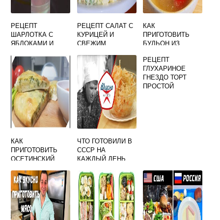
РЕЦЕПТ
РЕЦЕПТ САЛАТ С
КАК
ШАРЛОТКА С
КУРИЦЕЙ И
ПРИГОТОВИТЬ
ЯБЛОКАМИ И
СВЕЖИМ
БУЛЬОН ИЗ
ОРЕХАМИ
ОГУРЦОМ
ГОВЯДИНЫ
РЕЦЕПТ
ГЛУХАРИНОЕ
ГНЕЗДО ТОРТ
ПРОСТОЙ
КАК
ЧТО ГОТОВИЛИ В
ПРИГОТОВИТЬ
СССР НА
ОСЕТИНСКИЙ
КАЖДЫЙ ДЕНЬ
ПИРОГ В
ДОМАШНИХ
УСЛОВИЯХ
ПОШАГОВО С
СЫРОМ