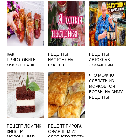
КАРТОШКОЙ
КАК
РЕЦЕПТЫ
РЕЦЕПТЫ
ПРИГОТОВИТЬ
НАСТОЕК НА
АВТОКЛАВ
МЯСО В БАНКЕ
ВОДКЕ С
ДОМАШНИЙ
ЯГОДАМИ В
СТАНДАРТ
ЧТО МОЖНО
ДОМАШНИХ
ПРИГОТОВЛЕНИЯ
СДЕЛАТЬ ИЗ
УСЛОВИЯХ
МОРКОВНОЙ
БОТВЫ НА ЗИМУ
РЕЦЕПТЫ
РЕЦЕПТ ЛОМТИК
РЕЦЕПТ ПИРОГА
КИНДЕР
С ФАРШЕМ ИЗ
МОЛОЧНЫЙ В
СЛОЕНОГО ТЕСТА