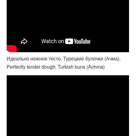
Идеально нежное тесто. Турецкие булочки (Ачма).
Perfectly tender dough. Turkish buns (Achma)