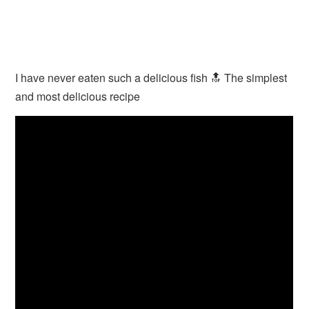
I have never eaten such a delicious fish 🔝 The simplest
and most delicious recipe