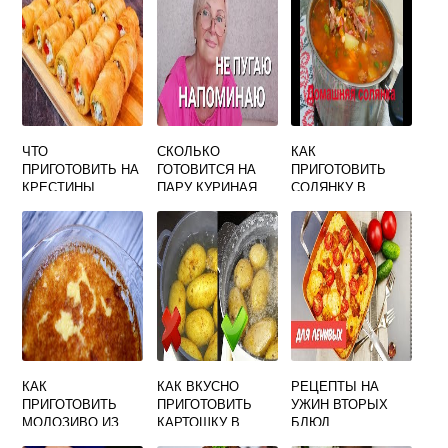
ЧТО
СКОЛЬКО
КАК
ПРИГОТОВИТЬ НА
ГОТОВИТСЯ НА
ПРИГОТОВИТЬ
КРЕСТИНЫ
ПАРУ КУРИНАЯ
СОЛЯНКУ В
РЕБЕНКА
ГРУДКА
ДОМАШНИХ
УСЛОВИЯХ С
КОЛБАСОЙ И
МЯСОМ
КАК
КАК ВКУСНО
РЕЦЕПТЫ НА
ПРИГОТОВИТЬ
ПРИГОТОВИТЬ
УЖИН ВТОРЫХ
МОЛОЗИВО ИЗ
КАРТОШКУ В
БЛЮД
КОРОВЬЕГО
МУНДИРЕ