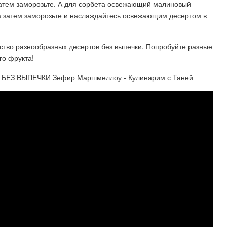
затем заморозьте. А для сорбета освежающий малиновый
 а затем заморозьте и наслаждайтесь освежающим десертом в
ство разнообразных десертов без выпечки. Попробуйте разные
го фрукта!
БЕЗ ВЫПЕЧКИ Зефир Маршмеллоу - Кулинарим с Таней