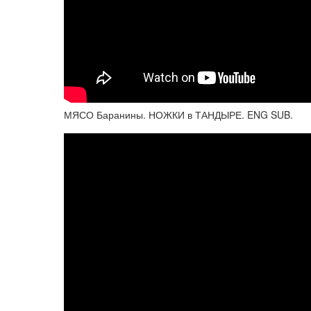
МЯСО Баранины. НОЖКИ в ТАНДЫРЕ. ENG SUB.