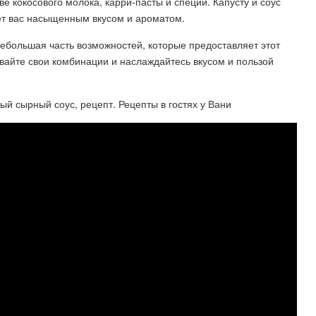
ве кокосового молока, карри-пасты и специй. Капусту и соус
ует вас насыщенным вкусом и ароматом.
небольшая часть возможностей, которые предоставляет этот
вайте свои комбинации и наслаждайтесь вкусом и пользой
 сырный соус, рецепт. Рецепты в гостях у Вани