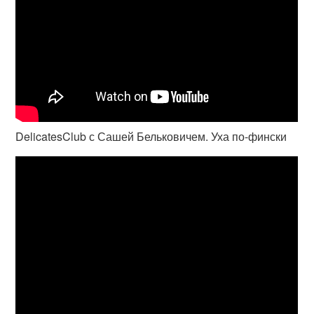
DelicatesClub с Сашей Бельковичем. Уха по-фински