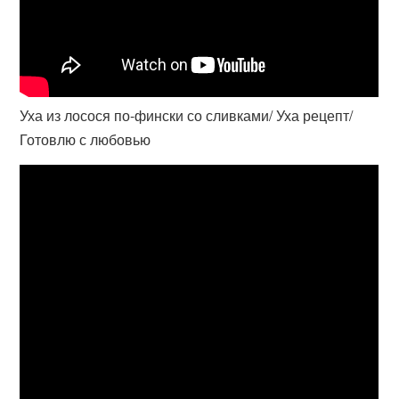
Уха из лосося по-фински со сливками/ Уха рецепт/
Готовлю с любовью