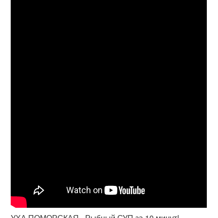
УХА ПОМОРСКАЯ - Рыбный СУП за 10 минут!