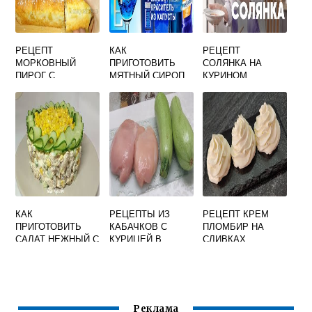
РЕЦЕПТ
КАК
РЕЦЕПТ
МОРКОВНЫЙ
ПРИГОТОВИТЬ
СОЛЯНКА НА
ПИРОГ С
МЯТНЫЙ СИРОП
КУРИНОМ
ЯБЛОКАМИ
ИЗ СВЕЖЕЙ
БУЛЬОНЕ
МЯТЫ В
ДОМАШНИХ
УСЛОВИЯХ
КАК
РЕЦЕПТЫ ИЗ
РЕЦЕПТ КРЕМ
ПРИГОТОВИТЬ
КАБАЧКОВ С
ПЛОМБИР НА
САЛАТ НЕЖНЫЙ С
КУРИЦЕЙ В
СЛИВКАХ
КУРИЦЕЙ
ДУХОВКЕ
ЗАПЕКАНКА
Реклама