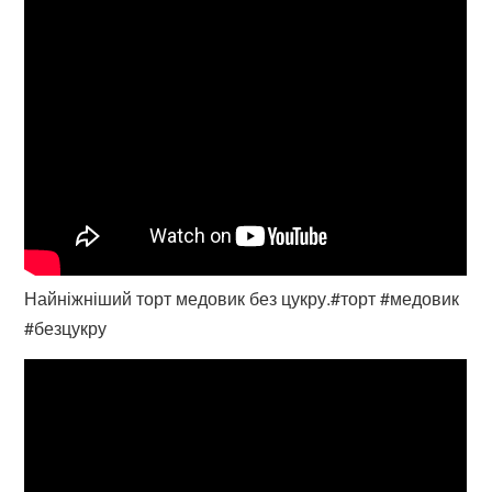
Найніжніший торт медовик без цукру.#торт #медовик
#безцукру