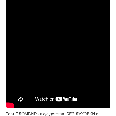
Торт ПЛОМБИР - вкус детства. БЕЗ ДУХОВКИ и