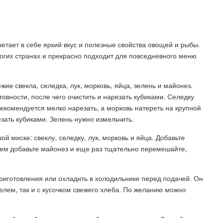
четает в себе яркий вкус и полезные свойства овощей и рыбы.
огих странах и прекрасно подходит для повседневного меню
ие свекла, селедка, лук, морковь, яйца, зелень и майонез.
овности, после чего очистить и нарезать кубиками. Селедку
рекомендуется мелко нарезать, а морковь натереть на крупной
езать кубиками. Зелень нужно измельчить.
 миске: свеклу, селедку, лук, морковь и яйца. Добавьте
тем добавьте майонез и еще раз тщательно перемешайте,
приготовления или охладить в холодильнике перед подачей. Он
елем, так и с кусочком свежего хлеба. По желанию можно