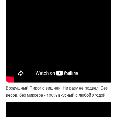
Воздушный Пирог с вишней! Ни разу не подвел! Без
весов, без миксера - 100% вкусный с любой ягодой