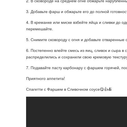
2. В сковороде на среднем огне обжарьте нарубленны
3. Добавьте фарш и обжарьте его до полной готовност
4. В креманке или миске взбейте яйца и сливки до о
перемешайте.
5. Снимите сковороду с огня и добавьте отваренные
6. Постепенно влейте смесь из яиц, сливок и сыра в
распределились и сохранили свою кремовую текстур
7. Подавайте пасту карбонару с фаршем горячей, п
Приятного аппетита!
Спагетти с Фаршем в Сливочном соусе😋👍🍝