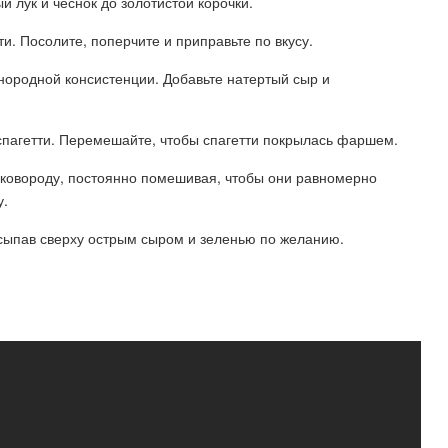
й лук и чеснок до золотистой корочки.
и. Посолите, поперчите и приправьте по вкусу.
днородной консистенции. Добавьте натертый сыр и
 спагетти. Перемешайте, чтобы спагетти покрылась фаршем.
 сковороду, постоянно помешивая, чтобы они равномерно
у.
осыпав сверху острым сыром и зеленью по желанию.