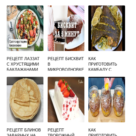
РЕЦЕПТ ЛАЗЗАТ
РЕЦЕПТ БИСКВИТ
КАК
С ХРУСТЯЩИМИ
В
ПРИГОТОВИТЬ
БАКЛАЖАНАМИ
МИКРОВОЛНОВКЕ
КАМБАЛУ С
ИЗ УЗБЕЧКИ
ЗА 5 МИНУТ
КАРТОШКОЙ В
САЛАТ
ДУХОВКЕ
РЕЦЕПТ БЛИНОВ
РЕЦЕПТ
КАК
ЗАВАРНЫХ НА
ТВОРОЖНЫЙ
ПРИГОТОВИТЬ