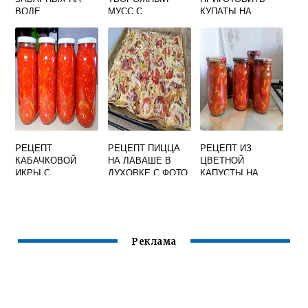
ВОДЕ
МУСС С
КУПАТЫ НА
ЖЕЛАТИНОМ
ГРИЛЕ В
ДУХОВКЕ
РЕЦЕПТ
РЕЦЕПТ ПИЦЦА
РЕЦЕПТ ИЗ
КАБАЧКОВОЙ
НА ЛАВАШЕ В
ЦВЕТНОЙ
ИКРЫ С
ДУХОВКЕ С ФОТО
КАПУСТЫ НА
КЕТЧУПОМ И
ЗИМУ САЛАТ
МАЙОНЕЗОМ НА
ПАЛЬЧИКИ
ЗИМУ
ОБЛИЖЕШЬ
Реклама