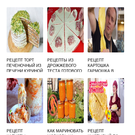
РЕЦЕПТ ТОРТ
РЕЦЕПТЫ ИЗ
РЕЦЕПТ
ПЕЧЕНОЧНЫЙ ИЗ
ДРОЖЖЕВОГО
КАРТОШКА
ПЕЧЕНИ КУРИНОЙ
ТЕСТА ГОТОВОГО
ГАРМОШКА В
ПОШАГОВЫЙ С
ДУХОВКЕ
МОРКОВЬЮ И
ЛУКОМ
РЕЦЕПТ
КАК МАРИНОВАТЬ
РЕЦЕПТ