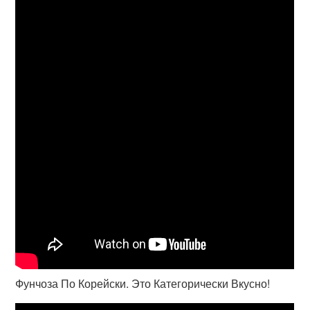
Фунчоза По Корейски. Это Категорически Вкусно!