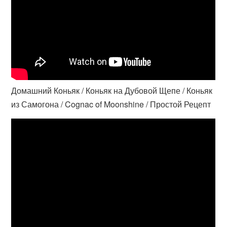
Домашний Коньяк / Коньяк на Дубовой Щепе / Коньяк
из Самогона / Cognac of Moonshine / Простой Рецепт