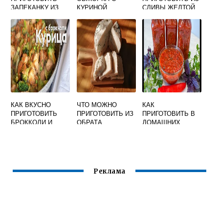
ЗАПЕКАНКУ ИЗ
КУРИНОЙ
СЛИВЫ ЖЕЛТОЙ
КАБАЧКОВ В
ПЕЧЕНЬЮ
НА ЗИМУ
ДУХОВКЕ С
ФАРШЕМ И
ПОМИДОРАМИ
КАК ВКУСНО
ЧТО МОЖНО
КАК
ПРИГОТОВИТЬ
ПРИГОТОВИТЬ ИЗ
ПРИГОТОВИТЬ В
БРОККОЛИ И
ОБРАТА
ДОМАШНИХ
ФАСОЛЬ
УСЛОВИЯХ СОУС
СТРУЧКОВУЮ
НА ЗИМУ
Реклама