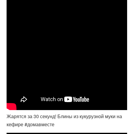
Жарятся за 30 секунд! Блины из кукурузной муки на
кефире #домавместе