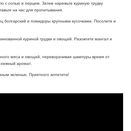
о с солью и перцем. Затем нарежьте куриную грудку
тавьте на час для пропитывания.
ец болгарский и помидоры крупными кусочками. Посолите и
нованной куриной грудки и овощей. Разожгите мангал и
риного мяса и овощей, переворачивая шампуры время от
и нежный аромат.
нным зеленью. Приятного аппетита!