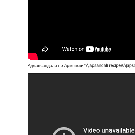
Аджапсандали по Армянски#Ajapsandali recipe#Ajapsa