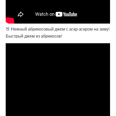
🍑 Нежный абрикосовый джем с агар-агаром на зиму!
Быстрый джем из абрикосов!