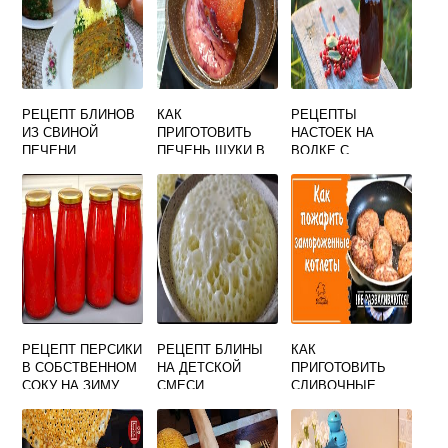
РЕЦЕПТ БЛИНОВ
КАК
РЕЦЕПТЫ
ИЗ СВИНОЙ
ПРИГОТОВИТЬ
НАСТОЕК НА
ПЕЧЕНИ
ПЕЧЕНЬ ЩУКИ В
ВОДКЕ С
ДОМАШНИХ
ЯГОДАМИ В
УСЛОВИЯХ
ДОМАШНИХ
УСЛОВИЯХ
РЕЦЕПТ ПЕРСИКИ
РЕЦЕПТ БЛИНЫ
КАК
В СОБСТВЕННОМ
НА ДЕТСКОЙ
ПРИГОТОВИТЬ
СОКУ НА ЗИМУ
СМЕСИ
СЛИВОЧНЫЕ
БЕЗ
БИТОЧКИ
СТЕРИЛИЗАЦИИ
ТРОЕКУРОВО