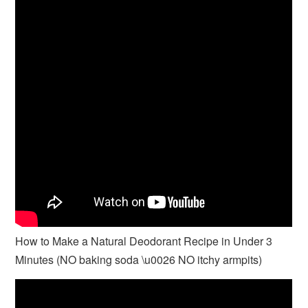
How to Make a Natural Deodorant Recipe in Under 3
Minutes (NO baking soda \u0026 NO itchy armpits)