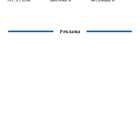
ТЕСТО ДЛЯ
ЗАВТРАК В
ЯГОДАМИ В
ПАСТЫ В
ДУХОВКЕ
ДУХОВКЕ
ДОМАШНИХ
УСЛОВИЯХ
Реклама