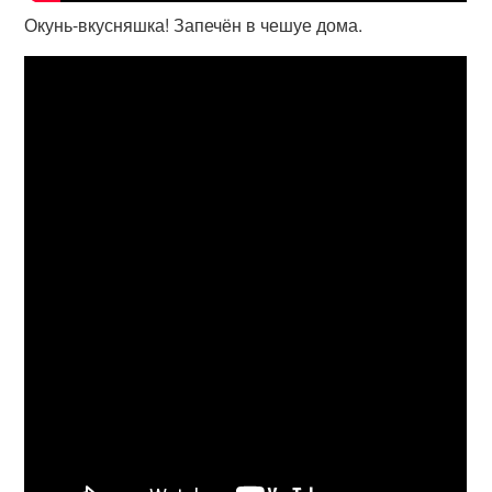
Окунь-вкусняшка! Запечён в чешуе дома.