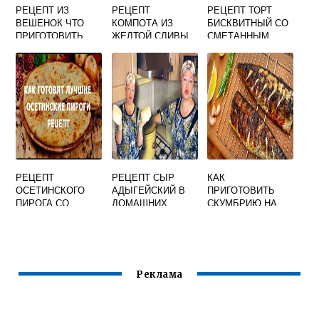
РЕЦЕПТ ИЗ
РЕЦЕПТ
РЕЦЕПТ ТОРТ
ВЕШЕНОК ЧТО
КОМПОТА ИЗ
БИСКВИТНЫЙ СО
ПРИГОТОВИТЬ
ЖЕЛТОЙ СЛИВЫ
СМЕТАННЫМ
НА ЗИМУ С
КРЕМОМ
КОСТОЧКАМИ
РЕЦЕПТ
РЕЦЕПТ СЫР
КАК
ОСЕТИНСКОГО
АДЫГЕЙСКИЙ В
ПРИГОТОВИТЬ
ПИРОГА СО
ДОМАШНИХ
СКУМБРИЮ НА
СВЕКОЛЬНОЙ
УСЛОВИЯХ ИЗ
МАНГАЛЕ
БОТВОЙ
МОЛОКА И
СМЕТАНЫ
Реклама