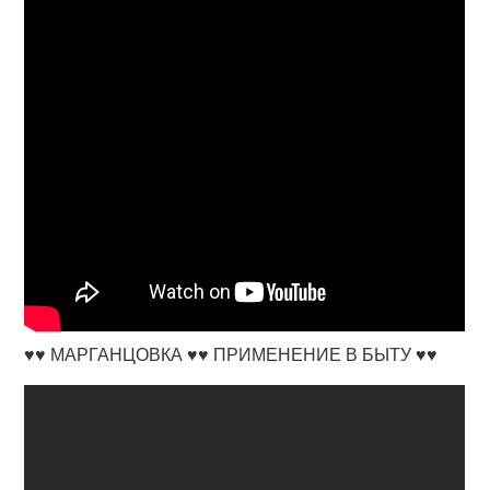
♥️♥️ МАРГАНЦОВКА ♥️♥️ ПРИМЕНЕНИЕ В БЫТУ ♥️♥️