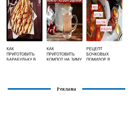
УСЛОВИЯХ
БЕЗ СКОРЛУПЫ
ПРОСТОЙ
НА ТАРЕЛКЕ
РЕЦЕПТ
КАК
КАК
РЕЦЕПТ
ПРИГОТОВИТЬ
ПРИГОТОВИТЬ
БОЧКОВЫХ
БАРАБУЛЬКУ В
КОМПОТ НА ЗИМУ
ПОМИДОР В
ДУХОВКЕ
ИЗ БОЯРЫШНИКА
БАНКАХ НА ЗИМУ
В ДОМАШНИХ
БЕЗ
УСЛОВИЯХ
СТЕРИЛИЗАЦИИ
Реклама