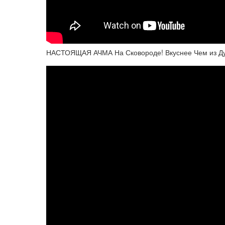
НАСТОЯЩАЯ АЧМА На Сковороде! Вкуснее Чем из Ду