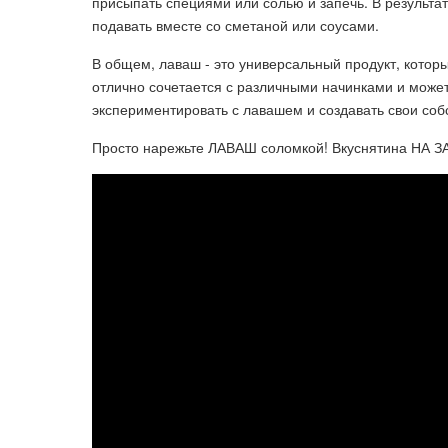
присыпать специями или солью и запечь. В результа
подавать вместе со сметаной или соусами.
В общем, лаваш - это универсальный продукт, котор
отлично сочетается с различными начинками и може
экспериментировать с лавашем и создавать свои со
Просто нарежьте ЛАВАШ соломкой! Вкуснятина НА ЗА