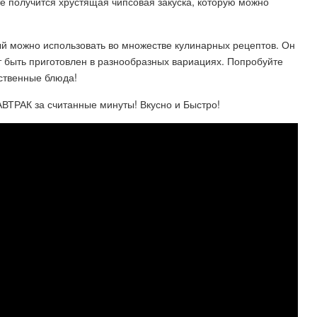
те получится хрустящая чипсовая закуска, которую можно
ый можно использовать во множестве кулинарных рецептов. Он
т быть приготовлен в разнообразных вариациях. Попробуйте
бственные блюда!
ВТРАК за считанные минуты! Вкусно и Быстро!