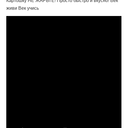
Картошку НЕ ЖАРЬТЕ! Просто быстро и вкусно! Век
живи Век учись