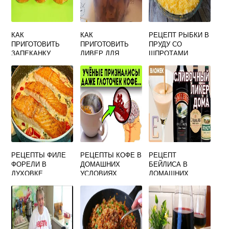
КАК
КАК
РЕЦЕПТ РЫБКИ В
ПРИГОТОВИТЬ
ПРИГОТОВИТЬ
ПРУДУ СО
ЗАПЕКАНКУ
ЛИВЕР ДЛЯ
ШПРОТАМИ
МОРКОВНУЮ В
ПИРОЖКОВ ИЗ
САЛАТ
ДУХОВКЕ
БАРАНИНЫ
РЕЦЕПТЫ ФИЛЕ
РЕЦЕПТЫ КОФЕ В
РЕЦЕПТ
ФОРЕЛИ В
ДОМАШНИХ
БЕЙЛИСА В
ДУХОВКЕ
УСЛОВИЯХ
ДОМАШНИХ
УСЛОВИЯХ СО
СГУЩЕНКОЙ И
КОФЕ БЕЗ ЯИЦ