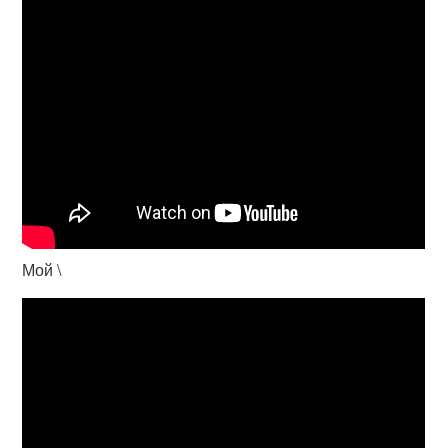
Мой \