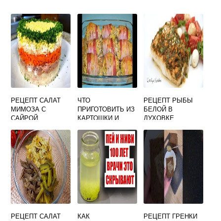
РЕЦЕПТ САЛАТ
ЧТО
РЕЦЕПТ РЫБЫ
МИМОЗА С
ПРИГОТОВИТЬ ИЗ
БЕЛОЙ В
САЙРОЙ
КАРТОШКИ И
ДУХОВКЕ
КЛАССИЧЕСКИЙ
БЕКОНА
РЕЦЕПТ САЛАТ
КАК
РЕЦЕПТ ГРЕНКИ