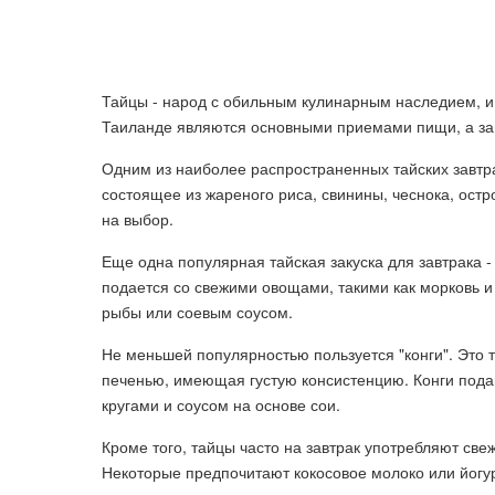
Тайцы - народ с обильным кулинарным наследием, и з
Таиланде являются основными приемами пищи, а завт
Одним из наиболее распространенных тайских завтра
состоящее из жареного риса, свинины, чеснока, остр
на выбор.
Еще одна популярная тайская закуска для завтрака -
подается со свежими овощами, такими как морковь и 
рыбы или соевым соусом.
Не меньшей популярностью пользуется "конги". Это 
печенью, имеющая густую консистенцию. Конги пода
кругами и соусом на основе сои.
Кроме того, тайцы часто на завтрак употребляют све
Некоторые предпочитают кокосовое молоко или йогу