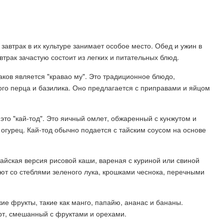
автрак в их культуре занимает особое место. Обед и ужин в
рак зачастую состоит из легких и питательных блюд.
ков является "кравао му". Это традиционное блюдо,
ого перца и базилика. Оно предлагается с приправами и яйцом
 это "кай-тод". Это яичный омлет, обжаренный с кунжутом и
огурец. Кай-тод обычно подается с тайским соусом на основе
тайская версия рисовой каши, вареная с куриной или свиной
ют со стеблями зеленого лука, крошками чеснока, перечными
жие фрукты, такие как манго, папайю, ананас и бананы.
рт, смешанный с фруктами и орехами.