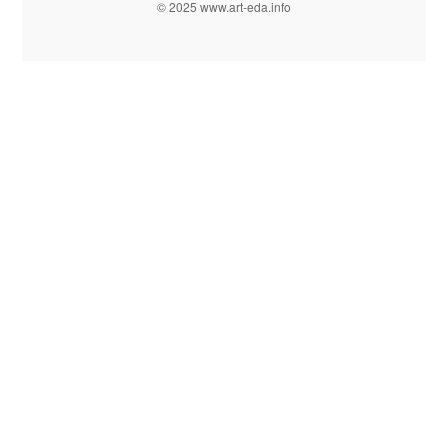
© 2025 www.art-eda.info