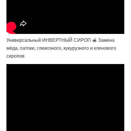
Универсальный ИНВЕРТНЫЙ СИРОП 🍯 Замена
мёда, патоки, глюкозного, кукурузного и кленового
сиропов