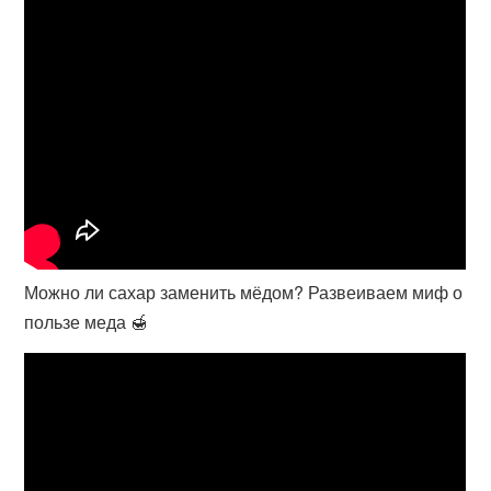
Можно ли сахар заменить мёдом? Развеиваем миф о
пользе меда 🍯